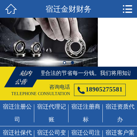


宿迁金财财务
首页

宿迁注册公司
宿迁代理记账
宿迁注册商标
宿迁资质代办
用知识、帮您合理合法的节省每一分钱。
我们将用知识、
站内
公告
宿迁社保代办
咨询电话

18905275581
TELEPHONE CONSULTATION
宿迁公司变更
宿迁注册公
宿迁代理记
宿迁注册商
宿迁资质代
宿迁公司注销
司
账
标
办
宿迁客户案例
宿迁社保代
宿迁公司变
宿迁公司注
宿迁客户案