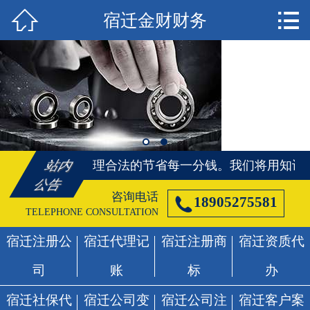


宿迁金财财务
首页

宿迁注册公司
宿迁代理记账
宿迁注册商标
宿迁资质代办
用知识、帮您合理合法的节省每一分钱。
我们将用知识、
站内
公告
宿迁社保代办
咨询电话

18905275581
TELEPHONE CONSULTATION
宿迁公司变更
宿迁注册公
宿迁代理记
宿迁注册商
宿迁资质代
宿迁公司注销
司
账
标
办
宿迁客户案例
宿迁社保代
宿迁公司变
宿迁公司注
宿迁客户案