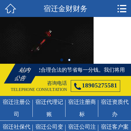


宿迁金财财务
首页

宿迁注册公司
宿迁代理记账
宿迁注册商标
宿迁资质代办
们将用知识、帮您合理合法的节省每一分钱。
我们将用知
站内
公告
宿迁社保代办
咨询电话

18905275581
TELEPHONE CONSULTATION
宿迁公司变更
宿迁注册公
宿迁代理记
宿迁注册商
宿迁资质代
宿迁公司注销
司
账
标
办
宿迁客户案例
宿迁社保代
宿迁公司变
宿迁公司注
宿迁客户案