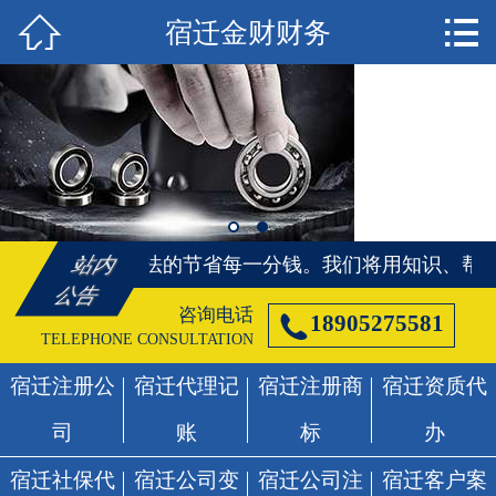


宿迁金财财务
首页

宿迁注册公司
宿迁代理记账
宿迁注册商标
宿迁资质代办
识、帮您合理合法的节省每一分钱。
我们将用知识、帮您
站内
公告
宿迁社保代办
咨询电话

18905275581
TELEPHONE CONSULTATION
宿迁公司变更
宿迁注册公
宿迁代理记
宿迁注册商
宿迁资质代
宿迁公司注销
司
账
标
办
宿迁客户案例
宿迁社保代
宿迁公司变
宿迁公司注
宿迁客户案